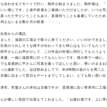
打ち合わせをリモートで行い、制作が始まりました。制作後は、「
「いい感じです」と途中経過をご連絡いただけましたが、いつも写
禍真っただ中ということもあり、直接伺うことも遠慮していたため
に伺えないまま数か月が経過・・・・。
浅社長からの電話。
しました。滋賀の工場まで取りに来てください。いいのができまし
、社長のうれしそうな様子が伝わってきた時にはもういてもたって
丸田平さんにお声がけして、この作品の対面に同行してもらうよう
「来週、一緒に滋賀県に行ってもらいたいです。僕の車で一緒に。
、でも直感的に平さんに写真を撮ってほしいと思い、勢いのままお
叶った撮影でした。ほぼ初めましてで、約4時間の道のりを男二人
ら京都に泊まって翌日もデートまでしてしまい。とても良い思い出
草津市。常盤さんの本社は京都ですが、琵琶湖に近い草津市に工場
さんが優しい笑顔で出迎えてくれました。「お疲れ様です。上に準