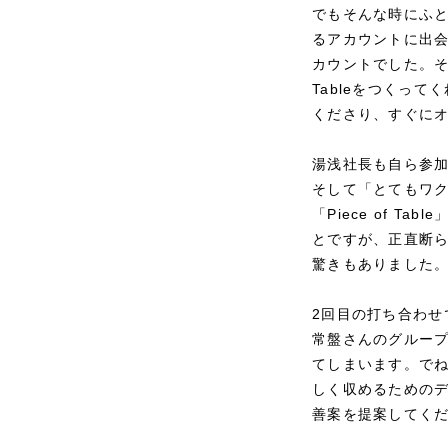
でもそんな時にふ
るアカウントに出
カウントでした。そ
Tableをつくっ
くださり、すぐに
湯浅社長も自ら参
そして「とてもワ
「Piece of 
とですが、正直断
驚きもありました
2回目の打ち合わ
常盤さんのグルー
てしまいます。で
しく収めるための
善案を提案してく