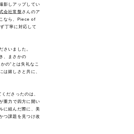
撮影しアップしてい
式会社常盤
さんのア
、Piece of
らず丁寧に対応して
ださいました。
き、まさかの
まさかの”とは失礼なこ
には嬉しさと共に、
てくださったのは、
が重力で四方に開い
ルに組んだ際に、美
かつ課題を見つけ改