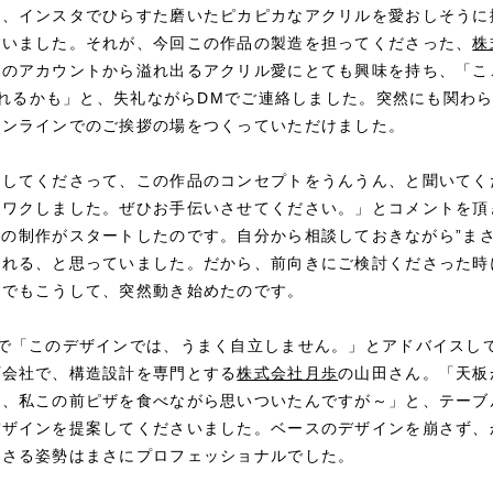
と、インスタでひらすた磨いたピカピカなアクリルを愛おしそうに
会いました。それが、今回この作品の製造を担ってくださった、
株
のアカウントから溢れ出るアクリル愛にとても興味を持ち、「ここなら
てくれるかも」と、失礼ながらDMでご連絡しました。突然にも関わ
オンラインでのご挨拶の場をつくっていただけました。
加してくださって、この作品のコンセプトをうんうん、と聞いてく
クワクしました。ぜひお手伝いさせてください。」とコメントを頂
Table」の制作がスタートしたのです。自分から相談しておきながら”
られる、と思っていました。だから、前向きにご検討くださった時
。でもこうして、突然動き始めたのです。
せで「このデザインでは、うまく自立しません。」とアドバイスし
プ会社で、構造設計を専門とする
株式会社月歩
の山田さん。「天板
ね、私この前ピザを食べながら思いついたんですが～」と、テーブ
デザインを提案してくださいました。ベースのデザインを崩さず、
ださる姿勢はまさにプロフェッショナルでした。